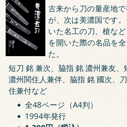
古来から刀の量産地で
が、次は美濃国です。
いた名工の刀、槍など
を開いた際の名品を全
た。
短刀 銘 兼次、脇指 銘 濃州兼友、
濃州関住人兼伴、脇指 銘 國次、刀 
住兼付など
全48ページ（A4判）
1994年発行