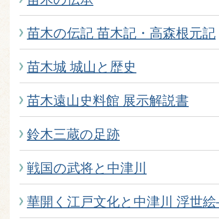
苗木の伝記 苗木記・高森根元記
苗木城 城山と歴史
苗木遠山史料館 展示解説書
鈴木三蔵の足跡
戦国の武将と中津川
華開く江戸文化と中津川 浮世