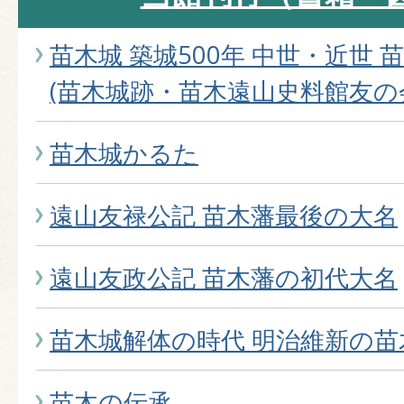
苗木城 築城500年 中世・近世
(苗木城跡・苗木遠山史料館友の
苗木城かるた
遠山友禄公記 苗木藩最後の大名
遠山友政公記 苗木藩の初代大名
苗木城解体の時代 明治維新の苗
苗木の伝承