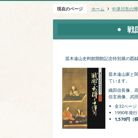
現在のページ
ホーム
中津川市の博
戦
苗木遠山史料館開館記念特別展の図
苗木遠山家と
ています。
織田信長像、
信玄画像、武田
全32ページ
1990年発行
1,570円（