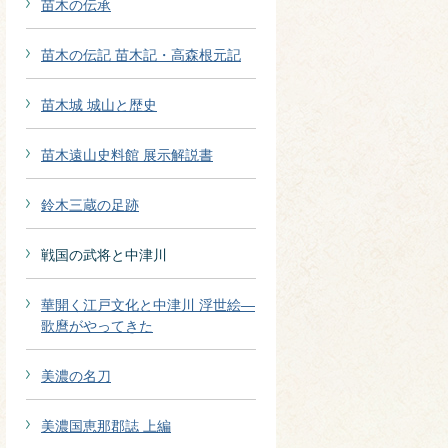
苗木の伝承
苗木の伝記 苗木記・高森根元記
苗木城 城山と歴史
苗木遠山史料館 展示解説書
鈴木三蔵の足跡
戦国の武将と中津川
華開く江戸文化と中津川 浮世絵―
歌麿がやってきた
美濃の名刀
美濃国恵那郡誌 上編