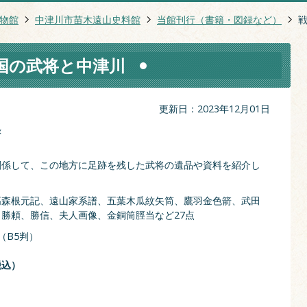
物館
中津川市苗木遠山史料館
当館刊行（書籍・図録など）
国の武将と中津川
更新日：2023年12月01日
録
関係して、この地方に足跡を残した武将の遺品や資料を紹介し
高森根元記、遠山家系譜、五葉木瓜紋矢筒、鷹羽金色箭、武田
勝頼、勝信、夫人画像、金銅筒脛当など27点
（B5判）
税込）