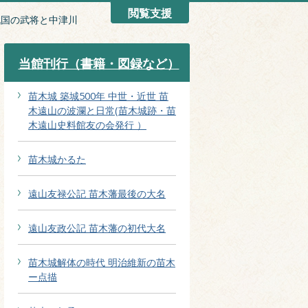
閲覧支援
戦国の武将と中津川
当館刊行（書籍・図録など）
苗木城 築城500年 中世・近世 苗
木遠山の波瀾と日常(苗木城跡・苗
木遠山史料館友の会発行 ）
苗木城かるた
遠山友禄公記 苗木藩最後の大名
遠山友政公記 苗木藩の初代大名
苗木城解体の時代 明治維新の苗木
ー点描