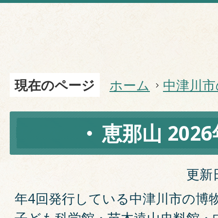
現在のページ
ホーム
中津川市
恵那山 202
更新日
年4回発行している中津川市の博
子ども科学館・苗木遠山史料館・