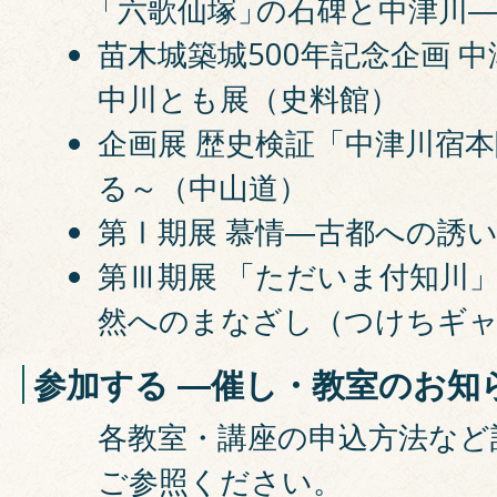
「六歌仙塚」
の石碑と中津川
苗木城築城500年記念企画 
中川とも展（史料館）
企画展 歴史検証「中津川宿
る～（中山道）
第Ⅰ期展 慕情―古都への誘
第Ⅲ期展 「ただいま付知川
然へのまなざし（つけちギ
参加する ―催し・教室のお知
各教室・講座の申込方法など
ご参照ください。