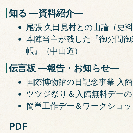
知る ―資料紹介―
尾張 久田見村との山論（史
本陣当主が残した『御分間御
帳』（中山道）
伝言板 ―報告・お知らせ―
国際博物館の日記念事業 入
ツツジ祭り＆入館無料デーの
簡単工作デー＆ワークショッ
PDF