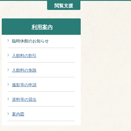
閲覧支援
利用案内
臨時休館のお知らせ
入館料の割引
入館料の免除
撮影等の申請
資料等の貸出
案内図