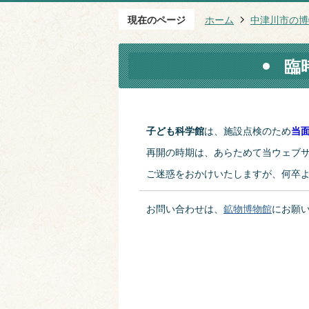
現在のページ
ホーム
中津川市の博
臨
子ども科学館
は、施設点検のため
当
再開の時期は、あらためて当ウェブ
ご迷惑をおかけいたしますが、何卒
お問い合わせは、
鉱物博物館
にお願