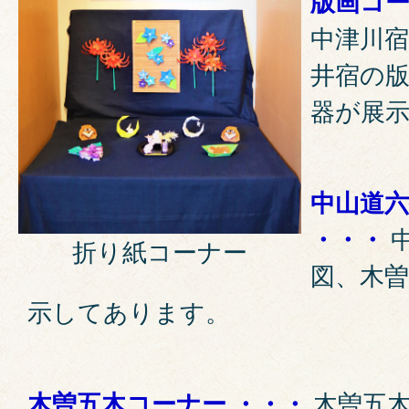
版画コー
中津川宿
井宿の
器が展
中山道
・・・
折り紙コーナー
図、木
示してあります。
木曽五木コーナー ・・・
木曽五