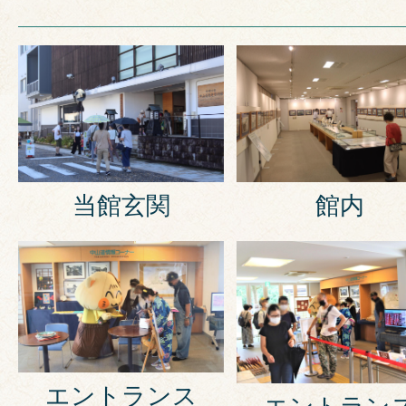
当館玄関
館内
エントランス
エントラン