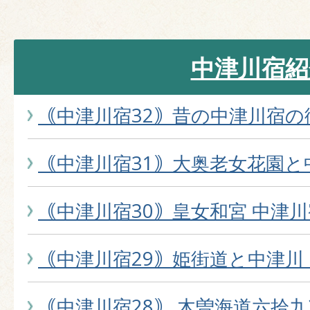
中津川宿紹
｟中津川宿32｠昔の中津川宿の
｟中津川宿31｠大奥老女花園と
｟中津川宿30｠皇女和宮 中津
｟中津川宿29｠姫街道と中津川
｟中津川宿28｠ 木曽海道六拾