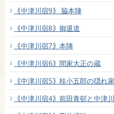
｟中津川宿9｠ 脇本陣
｟中津川宿8｠御退道
｟中津川宿7｠本陣
｟中津川宿6｠間家大正の蔵
｟中津川宿5｠桂小五郎の隠れ
｟中津川宿4｠前田青邨と中津