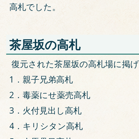
高札でした。
茶屋坂の高札
復元された茶屋坂の高札場に掲
1．親子兄弟高札
2．毒薬にせ薬売高札
3．火付見出し高札
4．キリシタン高札