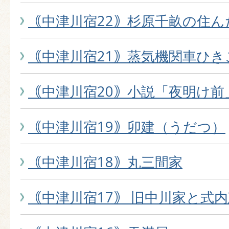
｟中津川宿22｠杉原千畝の住ん
｟中津川宿21｠蒸気機関車ひき
｟中津川宿20｠小説「夜明け前
｟中津川宿19｠卯建（うだつ）
｟中津川宿18｠丸三間家
｟中津川宿17｠ 旧中川家と式