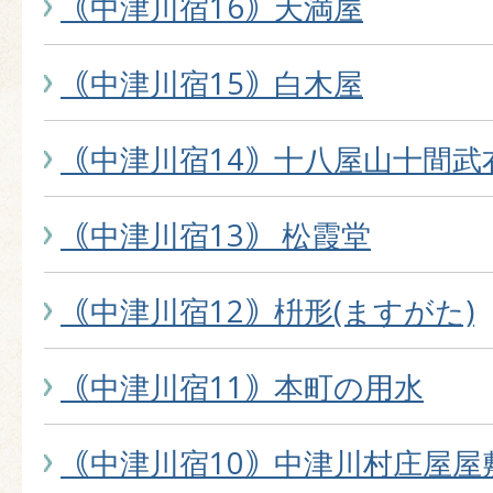
｟中津川宿16｠天満屋
｟中津川宿15｠白木屋
｟中津川宿14｠十八屋山十間武
｟中津川宿13｠ 松霞堂
｟中津川宿12｠枡形(ますがた)
｟中津川宿11｠本町の用水
｟中津川宿10｠中津川村庄屋屋