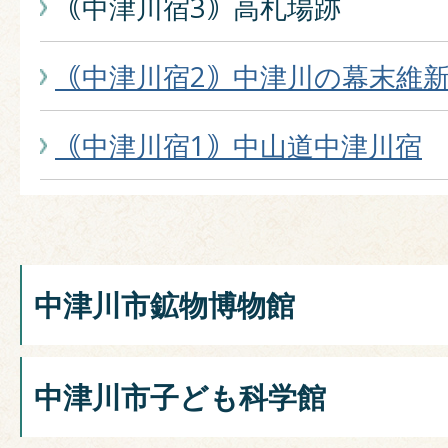
｟中津川宿3｠高札場跡
｟中津川宿2｠中津川の幕末維
｟中津川宿1｠中山道中津川宿
中津川市鉱物博物館
中津川市子ども科学館