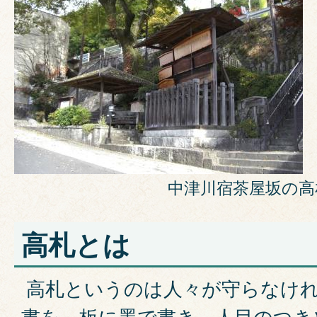
中津川宿茶屋坂の高
高札とは
高札というのは人々が守らなけ
書を、板に墨で書き、人目のつき