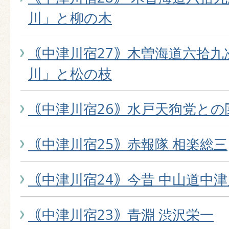
川」と柳の木
｟中津川宿27｠木曽海道六拾九
川」と松の枝
｟中津川宿26｠水戸天狗党との
｟中津川宿25｠赤報隊 相楽総三
｟中津川宿24｠今昔 中山道中
｟中津川宿23｠青淵 渋沢栄一