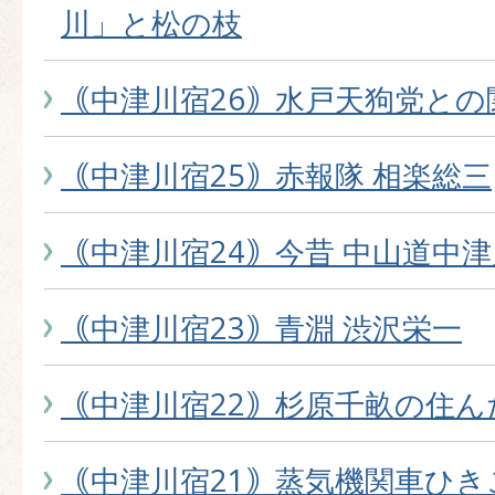
川」と松の枝
｟中津川宿26｠水戸天狗党との
｟中津川宿25｠赤報隊 相楽総三
｟中津川宿24｠今昔 中山道中
｟中津川宿23｠青淵 渋沢栄一
｟中津川宿22｠杉原千畝の住ん
｟中津川宿21｠蒸気機関車ひき