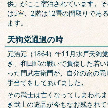
供」がここ宿泊されています。そ
は5室、2階は12畳の間取りであ
ます。
天狗党通過の時
元治元（1864）年11月水戸天
き、和田峠の戦いで負傷した若い
った間武右衛門が、自分の家の隠
手当てをしてあげました。
その武士は亡くなってしまわれま
き武士の遺品が今もなお残されて