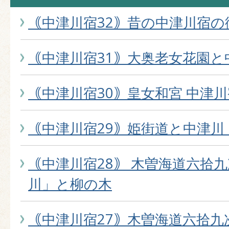
｟中津川宿32｠昔の中津川宿の
｟中津川宿31｠大奥老女花園と
｟中津川宿30｠皇女和宮 中津
｟中津川宿29｠姫街道と中津川
｟中津川宿28｠ 木曽海道六拾
川」と柳の木
｟中津川宿27｠木曽海道六拾九