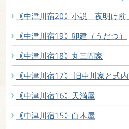
｟中津川宿20｠小説「夜明け前
｟中津川宿19｠卯建（うだつ）
｟中津川宿18｠丸三間家
｟中津川宿17｠ 旧中川家と式
｟中津川宿16｠天満屋
｟中津川宿15｠白木屋