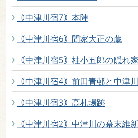
｟中津川宿7｠本陣
｟中津川宿6｠間家大正の蔵
｟中津川宿5｠桂小五郎の隠れ
｟中津川宿4｠前田青邨と中津
｟中津川宿3｠高札場跡
｟中津川宿2｠中津川の幕末維