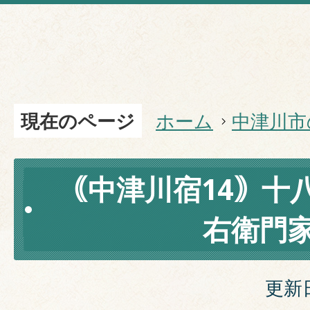
現在のページ
ホーム
中津川市
｟中津川宿14｠十
右衛門
更新日