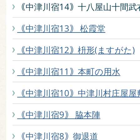
｟中津川宿14｠十八屋山十間武
｟中津川宿13｠ 松霞堂
｟中津川宿12｠枡形(ますがた)
｟中津川宿11｠本町の用水
｟中津川宿10｠中津川村庄屋屋
｟中津川宿9｠ 脇本陣
｟中津川宿8｠御退道