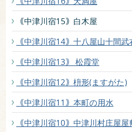
｟中津川宿16｠天満屋
｟中津川宿15｠白木屋
｟中津川宿14｠十八屋山十間武
｟中津川宿13｠ 松霞堂
｟中津川宿12｠枡形(ますがた)
｟中津川宿11｠本町の用水
｟中津川宿10｠中津川村庄屋屋