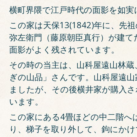
横町界隈で江戸時代の面影を如実
この家は天保13(1842)年に、
弥左衛門（藤原朝臣真行）が建て
面影がよく残されています。
その時の当主は、山科屋遠山林蔵
ぎの山品」さんです。山科屋遠山
ましたが、その後横井家が購入さ
います。
この家にある4畳ほどの中二階へ
り、梯子を取り外して、鉤にかけ