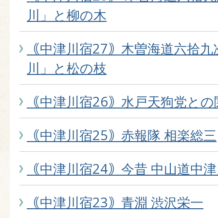
川」と柳の木
｟中津川宿27｠木曽海道六拾九
川」と松の枝
｟中津川宿26｠水戸天狗党との
｟中津川宿25｠赤報隊 相楽総三
｟中津川宿24｠今昔 中山道中
｟中津川宿23｠青淵 渋沢栄一