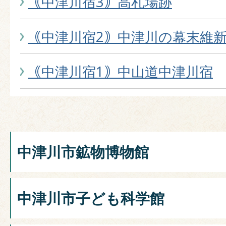
｟中津川宿3｠高札場跡
｟中津川宿2｠中津川の幕末維
｟中津川宿1｠中山道中津川宿
中津川市鉱物博物館
中津川市子ども科学館