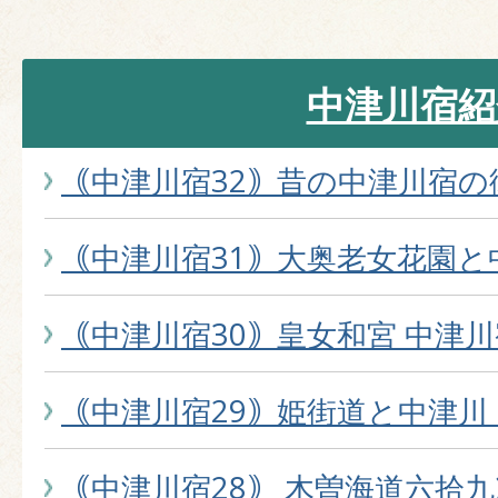
中津川宿紹
｟中津川宿32｠昔の中津川宿の
｟中津川宿31｠大奥老女花園と
｟中津川宿30｠皇女和宮 中津
｟中津川宿29｠姫街道と中津川
｟中津川宿28｠ 木曽海道六拾