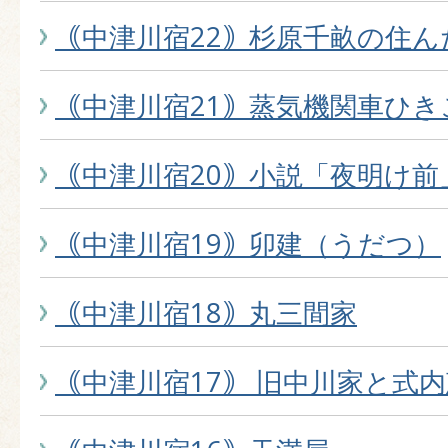
｟中津川宿22｠杉原千畝の住ん
｟中津川宿21｠蒸気機関車ひき
｟中津川宿20｠小説「夜明け前
｟中津川宿19｠卯建（うだつ）
｟中津川宿18｠丸三間家
｟中津川宿17｠ 旧中川家と式