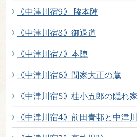
｟中津川宿9｠ 脇本陣
｟中津川宿8｠御退道
｟中津川宿7｠本陣
｟中津川宿6｠間家大正の蔵
｟中津川宿5｠桂小五郎の隠れ
｟中津川宿4｠前田青邨と中津