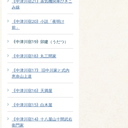
｟中津川宿21｠蒸気機関車ひきこ
み線
｟中津川宿20｠小説「夜明け
前」
｟中津川宿19｠卯建（うだつ）
｟中津川宿18｠丸三間家
｟中津川宿17｠ 旧中川家と式内
恵奈山上道
｟中津川宿16｠天満屋
｟中津川宿15｠白木屋
｟中津川宿14｠十八屋山十間武右
衛門家