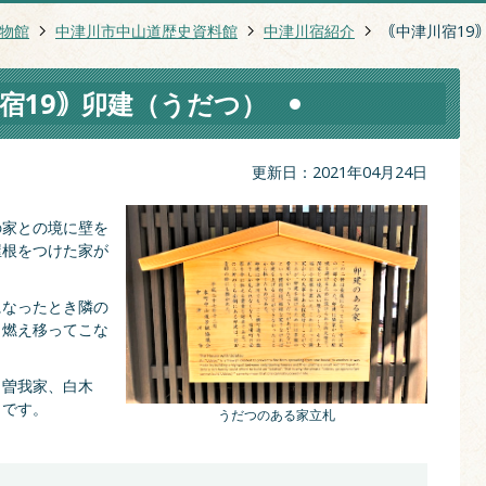
物館
中津川市中山道歴史資料館
中津川宿紹介
｟中津川宿19
宿19｠卯建（うだつ）
更新日：2021年04月24日
の家との境に壁を
屋根をつけた家が
になったとき隣の
、燃え移ってこな
、曽我家、白木
、です。
うだつのある家立札