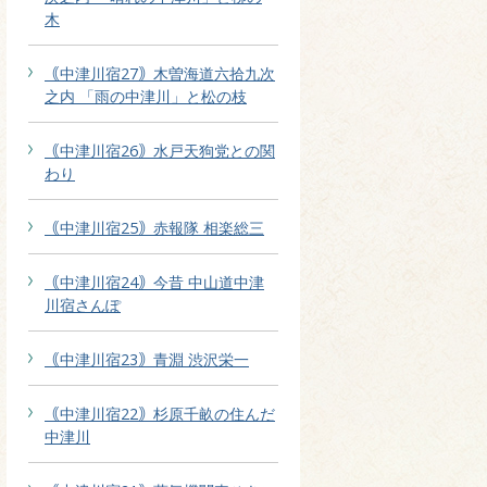
木
｟中津川宿27｠木曽海道六拾九次
之内 「雨の中津川」と松の枝
｟中津川宿26｠水戸天狗党との関
わり
｟中津川宿25｠赤報隊 相楽総三
｟中津川宿24｠今昔 中山道中津
川宿さんぽ
｟中津川宿23｠青淵 渋沢栄一
｟中津川宿22｠杉原千畝の住んだ
中津川