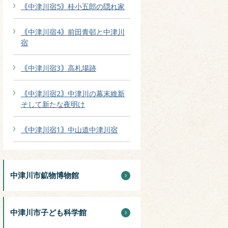
｟中津川宿5｠桂小五郎の隠れ家
｟中津川宿4｠前田青邨と中津川
宿
｟中津川宿3｠高札場跡
｟中津川宿2｠中津川の幕末維新
そして新たな夜明け
｟中津川宿1｠中山道中津川宿
中津川市鉱物博物館
中津川市子ども科学館