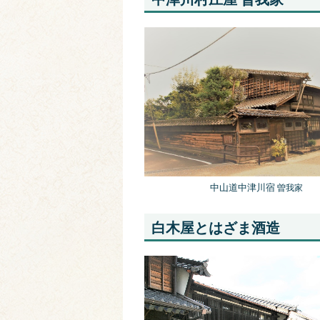
中山道中津川宿
曽我家
白木屋とはざま酒造