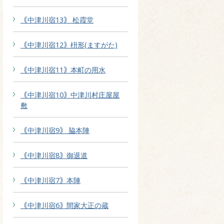
｟中津川宿13｠ 松霞堂
｟中津川宿12｠枡形(ますがた)
｟中津川宿11｠本町の用水
｟中津川宿10｠中津川村庄屋屋
敷
｟中津川宿9｠ 脇本陣
｟中津川宿8｠御退道
｟中津川宿7｠本陣
｟中津川宿6｠間家大正の蔵