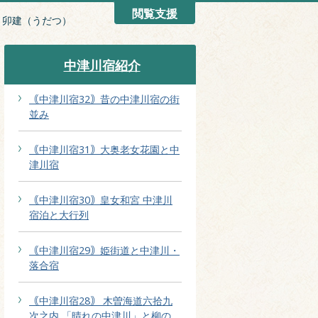
閲覧支援
｠卯建（うだつ）
中津川宿紹介
｟中津川宿32｠昔の中津川宿の街
並み
｟中津川宿31｠大奥老女花園と中
津川宿
｟中津川宿30｠皇女和宮 中津川
宿泊と大行列
｟中津川宿29｠姫街道と中津川・
落合宿
｟中津川宿28｠ 木曽海道六拾九
次之内 「晴れの中津川」と柳の