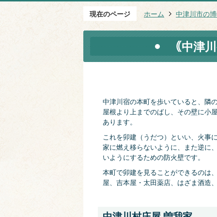
現在のページ
ホーム
中津川市の博
｟中津川
中津川宿の本町を歩いていると、隣
屋根より上までのばし、その壁に小
あります。
これを卯建（うだつ）といい、火事
家に燃え移らないように、また逆に
いようにするための防火壁です。
本町で卯建を見ることができるのは
屋、吉本屋・太田薬店、はざま酒造
中津川村庄屋 曽我家