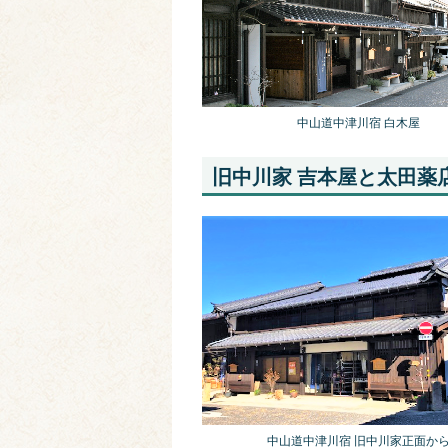
中山道中津川宿 白木屋
旧中川家 吉本屋と太田薬
中山道中津川宿 旧中川家正面か