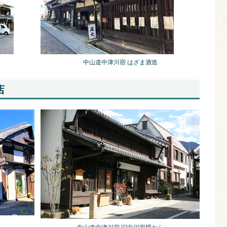
中山道中津川宿 はざま酒造
店
ら