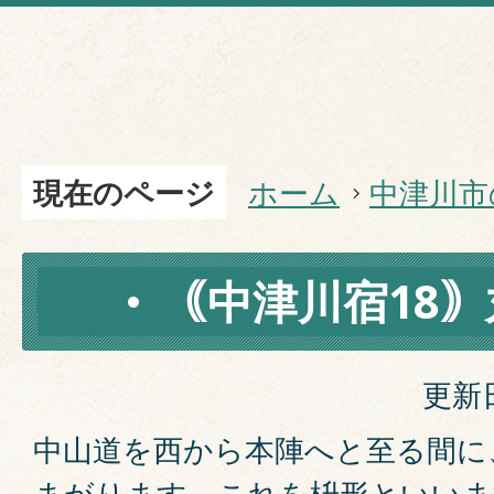
現在のページ
ホーム
中津川市
｟中津川宿18
更新日
中山道を西から本陣へと至る間に
まがります。これを枡形といいま