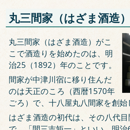
丸三間家（はざま酒造
丸三間家（はざま酒造）がこ
こで酒造りを始めたのは、明
治25（1892）年のことです。
間家が中津川宿に移り住んだ
のは天正のころ（西暦1570年
ごろ）で、十八屋丸八間家を創始
はざま酒造の初代は、その八代目
で、「間三吉矩一」といい、明治6