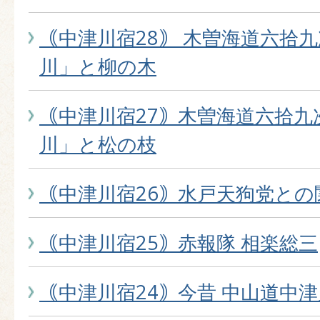
｟中津川宿28｠ 木曽海道六拾
川」と柳の木
｟中津川宿27｠木曽海道六拾九
川」と松の枝
｟中津川宿26｠水戸天狗党との
｟中津川宿25｠赤報隊 相楽総三
｟中津川宿24｠今昔 中山道中