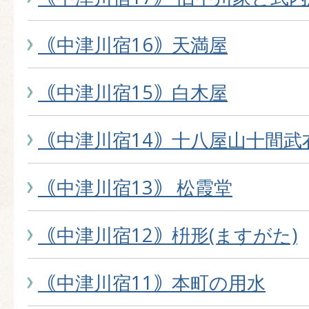
｟中津川宿16｠天満屋
｟中津川宿15｠白木屋
｟中津川宿14｠十八屋山十間武
｟中津川宿13｠ 松霞堂
｟中津川宿12｠枡形(ますがた)
｟中津川宿11｠本町の用水