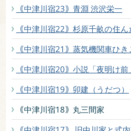
｟中津川宿23｠青淵 渋沢栄一
｟中津川宿22｠杉原千畝の住ん
｟中津川宿21｠蒸気機関車ひき
｟中津川宿20｠小説「夜明け前
｟中津川宿19｠卯建（うだつ）
｟中津川宿18｠丸三間家
｟中津川宿17｠ 旧中川家と式