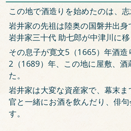
この地で酒造りを始めたのは、志
岩井家の先祖は陸奥の国磐井出身
岩井家三十代 助七郎が中津川に
その息子が寛文5（1665）年酒
2（1689）年、この地に屋敷、
た。
岩井家は大変な資産家で、幕末ま
官と一緒にお酒を飲んだり、俳句
す。