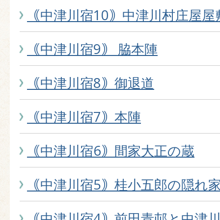
｟中津川宿10｠中津川村庄屋屋
｟中津川宿9｠ 脇本陣
｟中津川宿8｠御退道
｟中津川宿7｠本陣
｟中津川宿6｠間家大正の蔵
｟中津川宿5｠桂小五郎の隠れ
｟中津川宿4｠前田青邨と中津