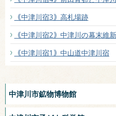
｟中津川宿3｠高札場跡
｟中津川宿2｠中津川の幕末維
｟中津川宿1｠中山道中津川宿
中津川市鉱物博物館