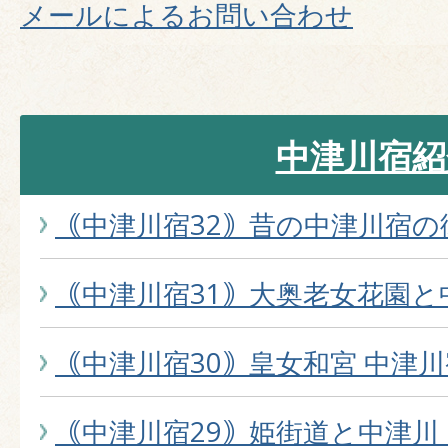
メールによるお問い合わせ
中津川宿紹
｟中津川宿32｠昔の中津川宿の
｟中津川宿31｠大奥老女花園と
｟中津川宿30｠皇女和宮 中津
｟中津川宿29｠姫街道と中津川