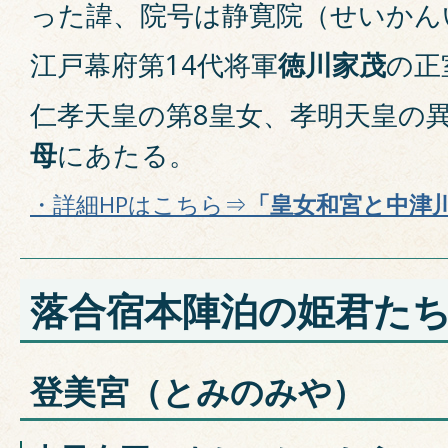
った諱、院号は静寛院（せいかん
江戸幕府第14代将軍
徳川家茂
の正
仁孝天皇の第8皇女、孝明天皇の
母
にあたる。
・詳細HPはこちら⇒
「皇女和宮と中津
落合宿本陣泊の姫君た
登美宮（とみのみや）