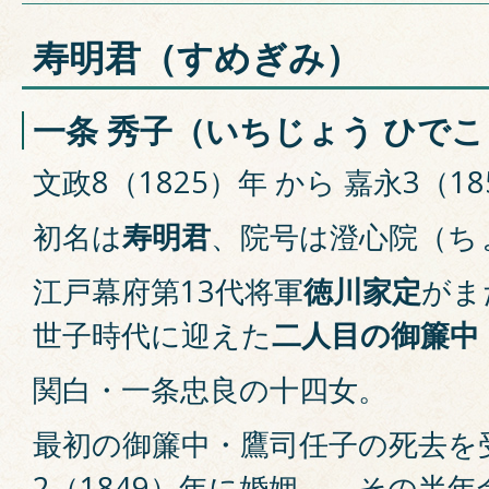
寿明君（すめぎみ）
一条 秀子（いちじょう ひでこ
文政8（1825）年 から 嘉永3（18
初名は
寿明君
、院号は澄心院（ち
江戸幕府第13代将軍
徳川家定
がま
世子時代に迎えた
二人目の御簾中
関白・一条忠良の十四女。
最初の御簾中・鷹司任子の死去を
2（1849）年に婚姻。、その半