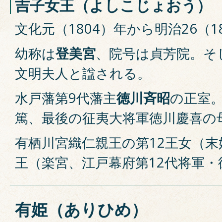
吉子女王（よしこじょおう）
文化元（1804）年から明治26（1
幼称は
登美宮
、院号は貞芳院。そ
文明夫人と諡される。
水戸藩第9代藩主
徳川斉昭
の正室。
篤、最後の征夷大将軍徳川慶喜の
有栖川宮織仁親王の第12王女（
王（楽宮、江戸幕府第12代将軍・
有姫（ありひめ）