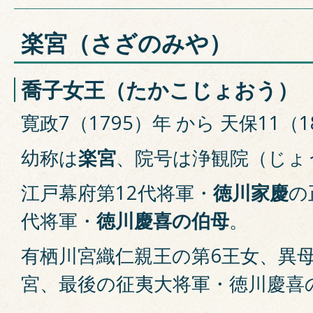
楽宮（さざのみや）
喬子女王（たかこじょおう）
寛政7（1795）年 から 天保11（1
幼称は
楽宮
、院号は浄観院（じょ
江戸幕府第12代将軍・
徳川家慶
の
代将軍・
徳川慶喜の伯母
。
有栖川宮織仁親王の第6王女、異
宮、最後の征夷大将軍・徳川慶喜