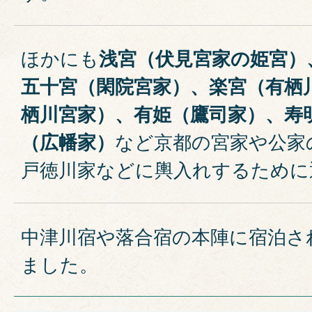
ほかにも
浅宮（伏見宮家の姫宮）
五十宮（閑院宮家）、楽宮（有栖
栖川宮家）、有姫（鷹司家）、寿
（広幡家）
など京都の宮家や公家
戸徳川家などに輿入れするために
中津川宿や落合宿の本陣に宿泊さ
ました。