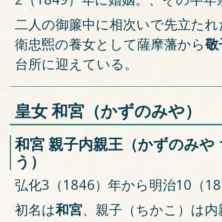
二人の御簾中に相次いで先立たれ
衛忠煕の養女として薩摩藩から
敬
台所に迎えている。
皇女 和宮（かずのみや）
和宮 親子内親王（かずのみや
う）
弘化3（1846）年から明治10（18
初名は
和宮
、親子（ちかこ）は内