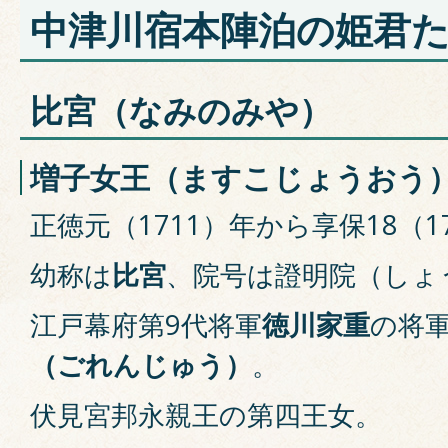
中津川宿本陣泊の姫君
比宮（なみのみや）
増子女王（ますこじょうおう
正徳元（1711）年から享保18（1
幼称は
比宮
、院号は證明院（しょ
江戸幕府第9代将軍
徳川家重
の将
（ごれんじゅう）
。
伏見宮邦永親王の第四王女。