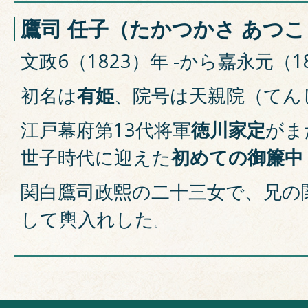
鷹司 任子（たかつかさ あつこ
文政6（1823）年 -から嘉永元（1
初名は
有姫
、院号は天親院（てん
江戸幕府第13代将軍
徳川家定
がま
世子時代に迎えた
初めての御簾中
関白鷹司政煕の二十三女で、兄の
して輿入れした
。