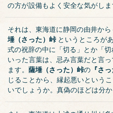
の方が設備もよく安全な気がしま
それは、東海道に静岡の由井から
埵（さった）峠
というところがあ
式の祝辞の中に「切る」とか「切
いった言葉は、忌み言葉だと言っ
ます。
薩埵（さった）峠
の
『さっ
じることから、縁起悪いというこ
いでしょうか。真偽のほどは分か