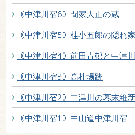
｟中津川宿6｠間家大正の蔵
｟中津川宿5｠桂小五郎の隠れ
｟中津川宿4｠前田青邨と中津
｟中津川宿3｠高札場跡
｟中津川宿2｠中津川の幕末維
｟中津川宿1｠中山道中津川宿