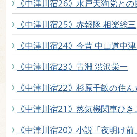
｟中津川宿26｠水戸天狗党との
｟中津川宿25｠赤報隊 相楽総三
｟中津川宿24｠今昔 中山道中
｟中津川宿23｠青淵 渋沢栄一
｟中津川宿22｠杉原千畝の住ん
｟中津川宿21｠蒸気機関車ひき
｟中津川宿20｠小説「夜明け前