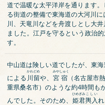
道で温暖な太平洋岸を通ります。
る街道の整備で東海道の大河川に
川、天竜川などを舟渡しとし大井
ました。江戸を守るという政治的
す。
中山道は険しい道でしたが、東海
かわどめ
みや
しゅく
による
川留
や、
宮
宿
（名古屋市
重県桑名市）のような約4時間も
ひめ
ぎみ
こしい
んでした。そのため、
姫
君
輿入
れ