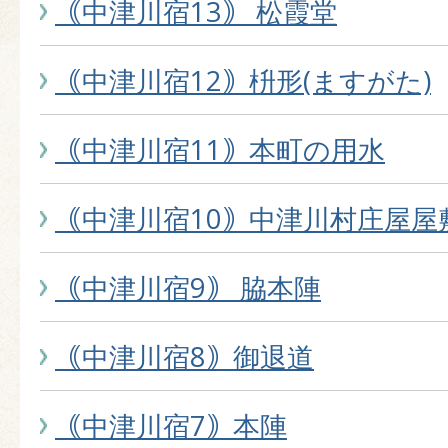
｟中津川宿13｠ 松霞堂
｟中津川宿12｠枡形(ますがた)
｟中津川宿11｠本町の用水
｟中津川宿10｠中津川村庄屋屋
｟中津川宿9｠ 脇本陣
｟中津川宿8｠御退道
｟中津川宿7｠本陣