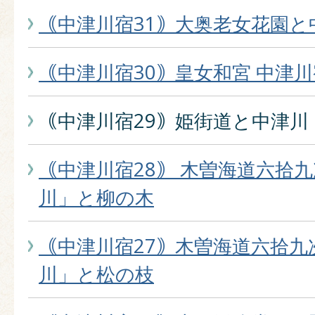
｟中津川宿31｠大奥老女花園と
｟中津川宿30｠皇女和宮 中津
｟中津川宿29｠姫街道と中津川
｟中津川宿28｠ 木曽海道六拾
川」と柳の木
｟中津川宿27｠木曽海道六拾九
川」と松の枝