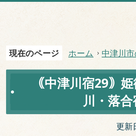
現在のページ
ホーム
中津川市
｟中津川宿29｠
川・落合
更新日