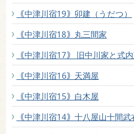
｟中津川宿19｠卯建（うだつ）
｟中津川宿18｠丸三間家
｟中津川宿17｠ 旧中川家と式
｟中津川宿16｠天満屋
｟中津川宿15｠白木屋
｟中津川宿14｠十八屋山十間武