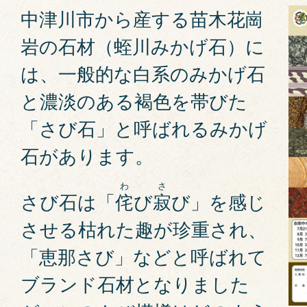
中津川市から産する苗木花崗
岩の石材（蛭川みかげ石）に
は、一般的な白系のみかげ石
と濃淡のある褐色を帯びた
「さび石」と呼ばれるみかげ
石があります。
わ
さ
さび石は「
侘
び
寂
び」を感じ
させる枯れた趣が珍重され、
「恵那さび」などと呼ばれて
ブランド石材となりました