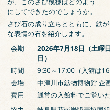
が、このさび模様はどのよう
にしてできたのでしょうか。
さび石の成り立ちとともに、鉄が
な表情の石を紹介します。
会期
2026年7月18日（土曜
日）
時間
9:30～17:00（入館は1
会場
中津川市鉱物博物館 企
費用
通常の入館料でご覧い
協力
岐阜県花崗岩販売協同