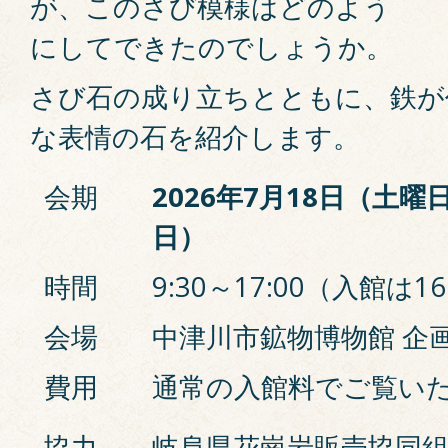
が、このさび模様はどのよう
にしてできたのでしょうか。
さび石の成り立ちとともに、鉄が
な表情の石を紹介します。
会期
2026年7月18日（土曜
日）
時間
9:30～17:00（入館は1
会場
中津川市鉱物博物館 企
費用
通常の入館料でご覧い
協力
岐阜県花崗岩販売協同