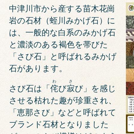
中津川市から産する苗木花崗
岩の石材（蛭川みかげ石）に
は、一般的な白系のみかげ石
と濃淡のある褐色を帯びた
「さび石」と呼ばれるみかげ
石があります。
わ
さ
さび石は「
侘
び
寂
び」を感じ
させる枯れた趣が珍重され、
「恵那さび」などと呼ばれて
ブランド石材となりました