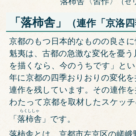
落柿舎〈習作〉
（セ
「落柿舎」
（連作「京洛四
京都のもつ日本的なものの良さに
魁夷は、古都の急激な変化を憂う
を描くなら、今のうちです」という
年に京都の四季おりおりの変化を
連作を残しています。その連作を
わたって京都を取材したスケッチ
「
落柿舎
」です。
落柿舎とは、京都市左京区の嵯峨