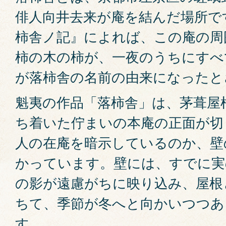
俳人向井去来が庵を結んだ場所で
柿舎ノ記』によれば、この庵の周
柿の木の柿が、一夜のうちにすべ
が落柿舎の名前の由来になったと
魁夷の作品「落柿舎」は、茅葺屋
ち着いた佇まいの本庵の正面が切
人の在庵を暗示しているのか、壁
かっています。壁には、すでに実
の影が遠慮がちに映り込み、屋根
ちて、季節が冬へと向かいつつあ
す。