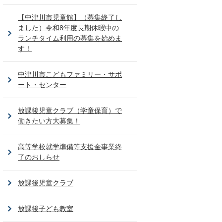
【中津川市児童館】（募集終了し
ました）令和8年度長期休暇中の
ランチタイム利用の募集を始めま
す！
中津川市こどもファミリー・サポ
ート・センター
放課後児童クラブ（学童保育）で
働きたい方大募集！
高等学校就学準備等支援金事業終
了のおしらせ
放課後児童クラブ
放課後子ども教室