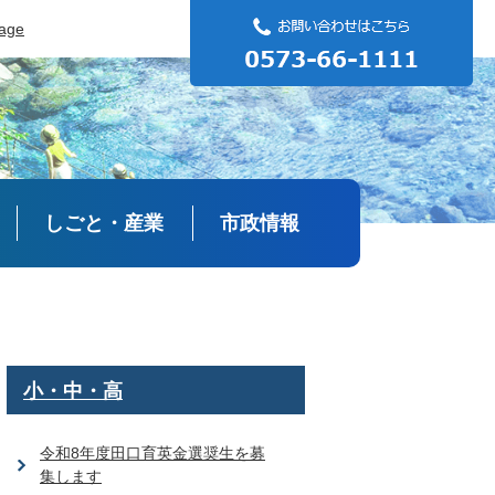
uage
しごと・産業
市政情報
小・中・高
令和8年度田口育英金選奨生を募
集します