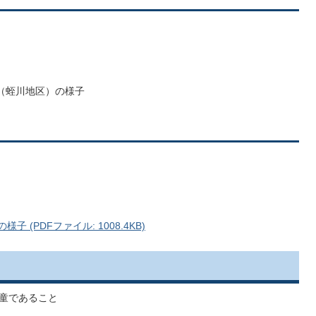
室（蛭川地区）の様子
）
 (PDFファイル: 1008.4KB)
童であること