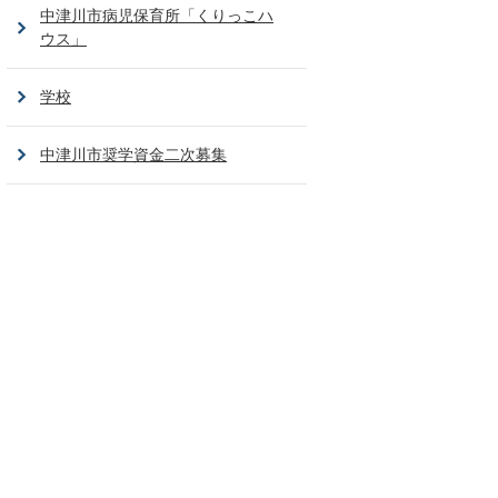
中津川市病児保育所「くりっこハ
ウス」
学校
中津川市奨学資金二次募集