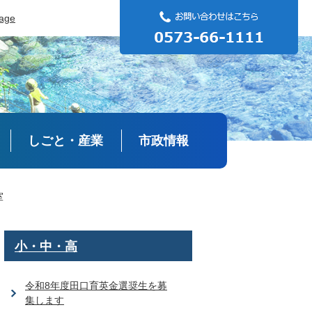
uage
しごと・産業
市政情報
室
小・中・高
令和8年度田口育英金選奨生を募
集します