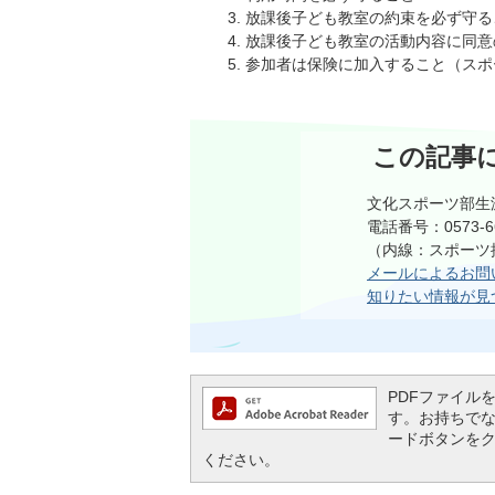
放課後子ども教室の約束を必ず守る
放課後子ども教室の活動内容に同意
参加者は保険に加入すること（スポー
この記事
文化スポーツ部生
電話番号：0573-66
（内線：スポーツ推
メールによるお問
知りたい情報が見
PDFファイルを閲
す。お持ちでない方
ードボタンを
ください。