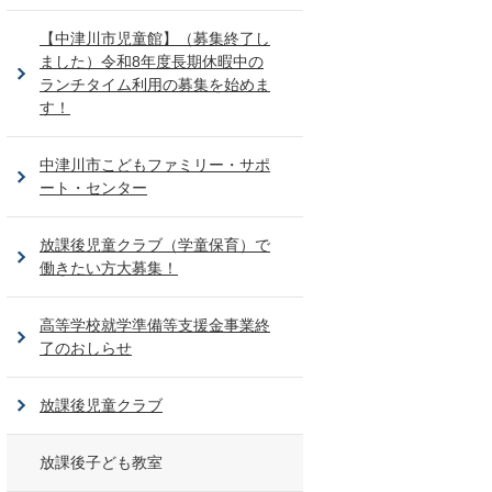
【中津川市児童館】（募集終了し
ました）令和8年度長期休暇中の
ランチタイム利用の募集を始めま
す！
中津川市こどもファミリー・サポ
ート・センター
放課後児童クラブ（学童保育）で
働きたい方大募集！
高等学校就学準備等支援金事業終
了のおしらせ
放課後児童クラブ
放課後子ども教室