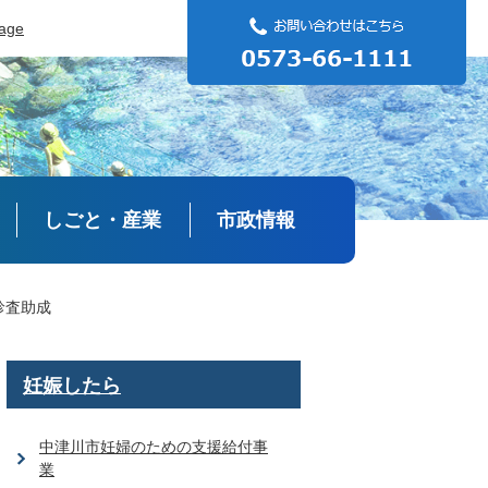
uage
しごと・産業
市政情報
診査助成
妊娠したら
中津川市妊婦のための支援給付事
業