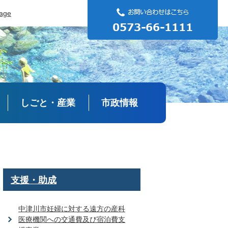
uage
しごと・産業
市政情報
支援・助成
中津川市妊婦に対する遠方の産科
医療機関への交通費及び宿泊費支