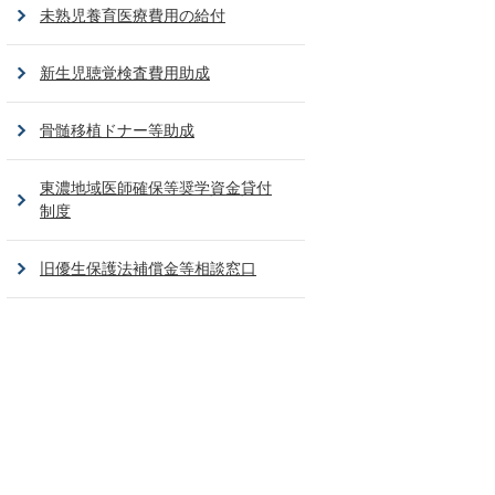
未熟児養育医療費用の給付
新生児聴覚検査費用助成
骨髄移植ドナー等助成
東濃地域医師確保等奨学資金貸付
制度
旧優生保護法補償金等相談窓口