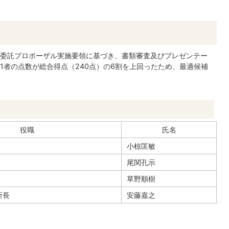
委託プロポーザル実施要領に基づき、書類審査及びプレゼンテー
1者の点数が総合得点（240点）の6割を上回ったため、最適候補
役職
氏名
小椋匡敏
尾関孔示
草野順樹
所長
安藤嘉之