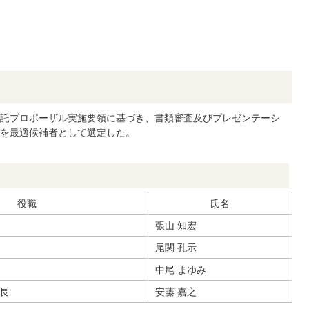
託プロポーザル実施要領に基づき、書類審査及びプレゼンテーシ
を最適候補者として選定した。
役職
氏名
張山 知宏
尾関 孔示
中尾 まゆみ
長
安藤 嘉之