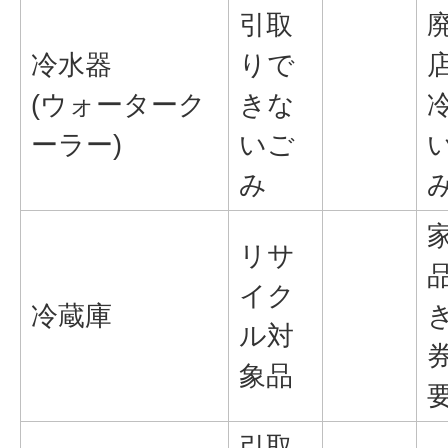
引取
冷水器
りで
(ウォーターク
きな
ーラー)
いご
み
リサ
イク
冷蔵庫
ル対
象品
引取