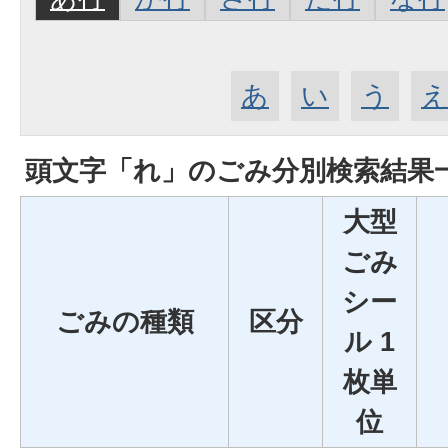
あ
い
う
頭文字「
れ
」の
ごみ分別検索
結果
大型
ごみ
シー
ごみの種類
区分
ル 1
枚単
位