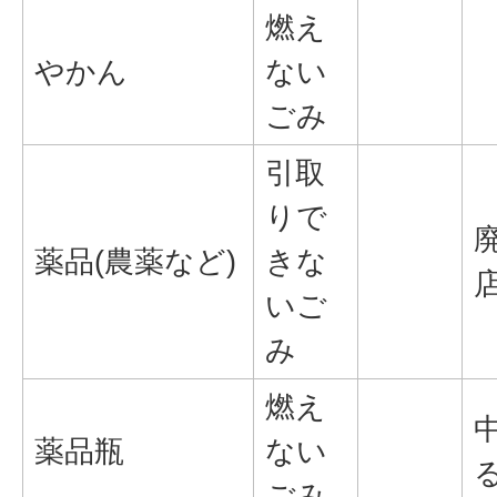
燃え
やかん
ない
ごみ
引取
りで
薬品(農薬など)
きな
いご
み
燃え
薬品瓶
ない
ごみ