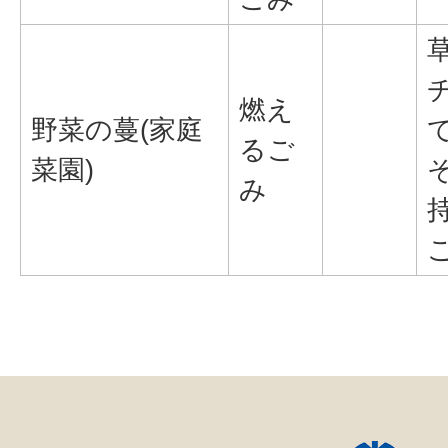
燃え
野菜の蔓(家庭
るご
菜園)
み