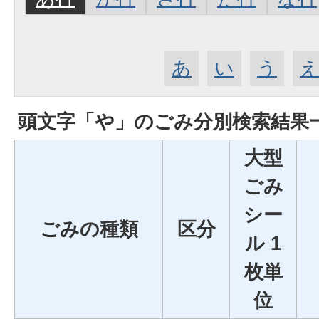
あ
い
う
頭文字「
や
」の
ごみ分別検索
結果
大型
ごみ
シー
ごみの種類
区分
ル 1
枚単
位