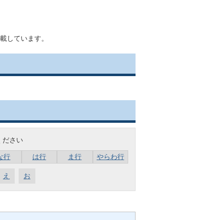
載しています。
ください
な行
は行
ま行
やらわ行
え
お