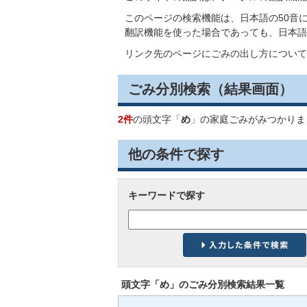
このページの検索機能は、日本語の50音
翻訳機能を使った場合であっても、日本語
リンク先のページにごみの出し方について
ごみ分別検索
（結果画面）
2件
の頭文字「
め
」の
家庭ごみ
がみつかりま
他の条件で探す
キーワードで探す
頭文字「
め
」の
ごみ分別検索
結果一覧