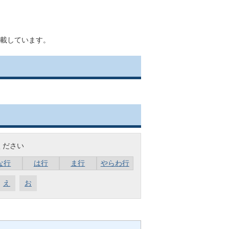
載しています。
ください
な行
は行
ま行
やらわ行
え
お