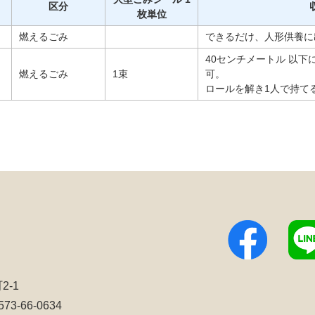
区分
枚単位
燃えるごみ
できるだけ、人形供養に
40センチメートル 以
燃えるごみ
1束
可。
ロールを解き1人で持て
2-1
3-66-0634