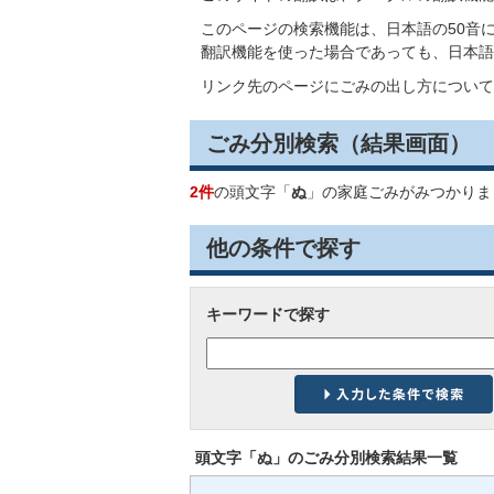
このページの検索機能は、日本語の50音
翻訳機能を使った場合であっても、日本語
リンク先のページにごみの出し方について
ごみ分別検索
（結果画面）
2件
の頭文字「
ぬ
」の
家庭ごみ
がみつかりま
他の条件で探す
キーワードで探す
頭文字「
ぬ
」の
ごみ分別検索
結果一覧