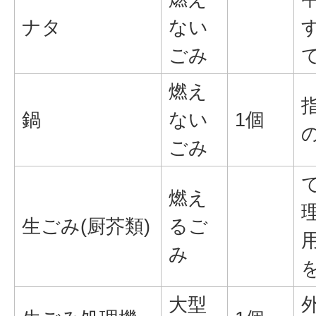
ナタ
ない
ごみ
燃え
鍋
ない
1個
ごみ
燃え
生ごみ(厨芥類)
るご
み
大型