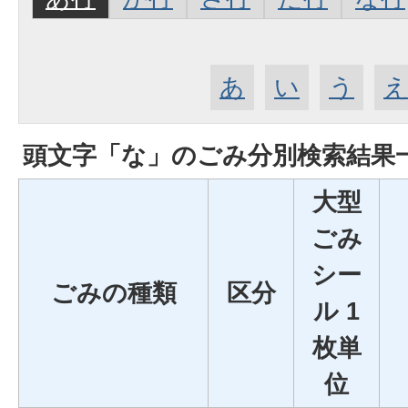
あ
い
う
頭文字「
な
」の
ごみ分別検索
結果
大型
ごみ
シー
ごみの種類
区分
ル 1
枚単
位