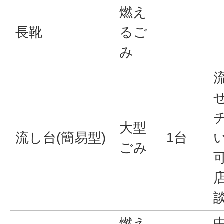
燃え
長靴
るご
み
大型
流し台(簡易型)
1台
ごみ
燃え