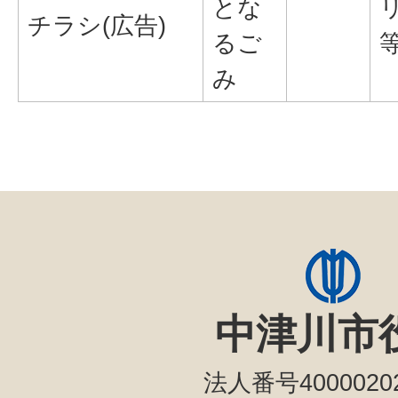
とな
チラシ(広告)
るご
み
中津川市
法人番号40000202