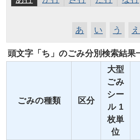
あ
い
う
頭文字「
ち
」の
ごみ分別検索
結果
大型
ごみ
シー
ごみの種類
区分
ル 1
枚単
位