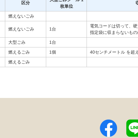
区分
枚単位
燃えないごみ
電気コードは切って、硬
燃えないごみ
1台
指定袋に収まらないもの
大型ごみ
1台
燃えるごみ
1個
40センチメートル を超
燃えるごみ