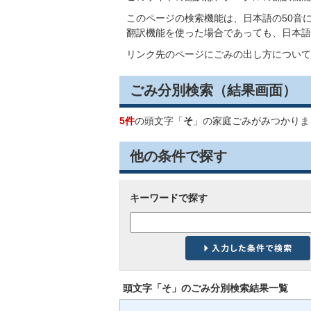
このページの検索機能は、日本語の50音
翻訳機能を使った場合であっても、日本語
リンク先のページにごみの出し方について
ごみ分別検索
（結果画面）
5件
の頭文字「
そ
」の
家庭ごみ
がみつかりま
他の条件で探す
キーワードで探す
頭文字「
そ
」の
ごみ分別検索
結果一覧