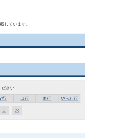
載しています。
ください
な行
は行
ま行
やらわ行
え
お