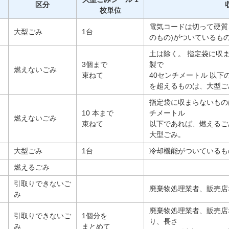
区分
枚単位
電気コードは切って硬質
大型ごみ
1台
のもの)がついているも
土は除く。 指定袋に収
3個まで
製で
燃えないごみ
束ねて
40センチメートル 以下
を超えるものは、大型ご
指定袋に収まらないもの
10 本まで
チメートル
燃えないごみ
束ねて
以下であれば、燃えるご
大型ごみ。
大型ごみ
1台
冷却機能がついているも
燃えるごみ
引取りできないご
廃棄物処理業者、販売店
み
廃棄物処理業者、販売店
引取りできないご
1個分を
り、長さ
み
まとめて