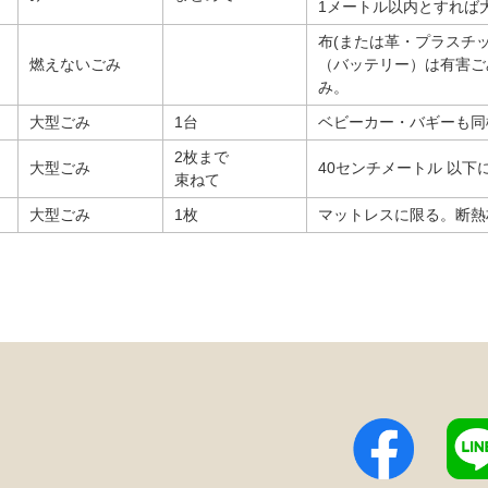
1メートル以内とすれば
布(または革・プラスチ
燃えないごみ
（バッテリー）は有害ご
み。
大型ごみ
1台
ベビーカー・バギーも同
2枚まで
大型ごみ
40センチメートル 以
束ねて
大型ごみ
1枚
マットレスに限る。断熱