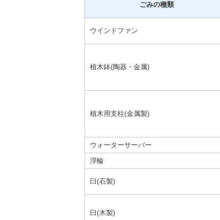
ごみの種類
ウインドファン
植木鉢(陶器・金属)
植木用支柱(金属製)
ウォーターサーバー
浮輪
臼(石製)
臼(木製)