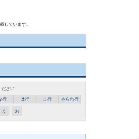
載しています。
ください
な行
は行
ま行
やらわ行
え
お