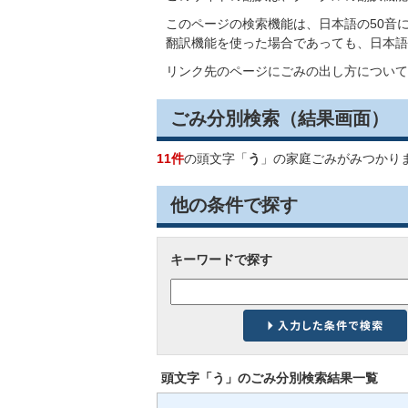
このページの検索機能は、日本語の50音
翻訳機能を使った場合であっても、日本語
リンク先のページにごみの出し方について
ごみ分別検索
（結果画面）
11件
の頭文字「
う
」の
家庭ごみ
がみつかり
他の条件で探す
キーワードで探す
頭文字「
う
」の
ごみ分別検索
結果一覧