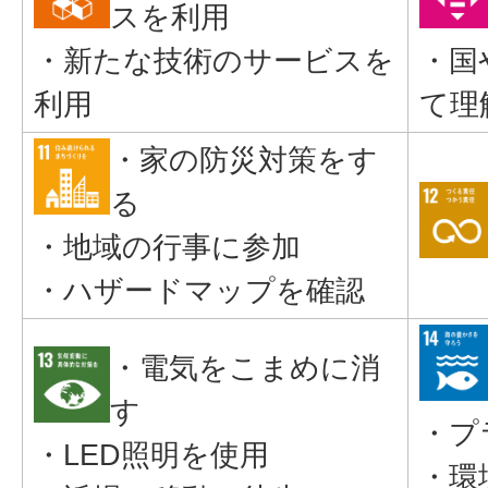
スを利用
・新たな技術のサービスを
・国
利用
て理
・家の防災対策をす
る
・地域の行事に参加
・ハザードマップを確認
・電気をこまめに消
す
・プ
・LED照明を使用
・環