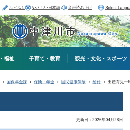
ルビふり
やさしい日本語
音声読み上げ
Select Lang
・福祉
子育て・教育
観光・文化・スポーツ
国保年金課
保険・年金
国民健康保険
給付
出産育児一
更新日：2026年04月28日